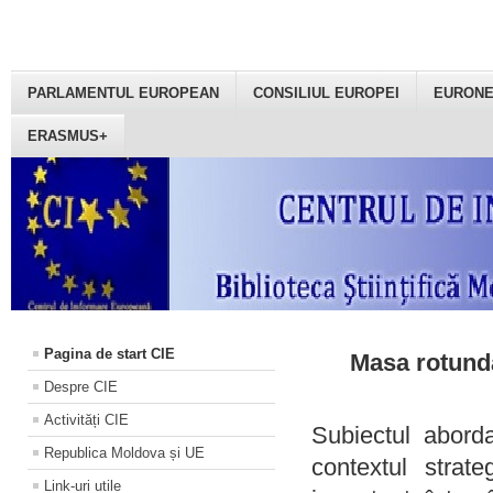
PARLAMENTUL EUROPEAN
CONSILIUL EUROPEI
EURON
ERASMUS+
Pagina de start CIE
Masa rotundă
Despre CIE
Activități CIE
Subiectul aborda
Republica Moldova și UE
contextul strat
Link-uri utile