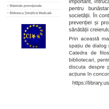
important, întruc
Materiale promoţionale
pentru bunăstar
Biblioteca Științifică Medicală
societății. În con
prevenției și pr
sănătății creierul
Prin această ma
spațiu de dialog 
Catedra de filo
bibliotecari, pent
discuta despre p
acțiune în concord
https://library.