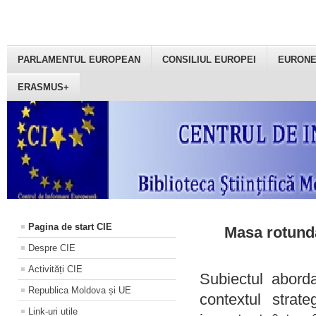
PARLAMENTUL EUROPEAN
CONSILIUL EUROPEI
EURON
ERASMUS+
Pagina de start CIE
Masa rotundă
Despre CIE
Activități CIE
Subiectul aborda
Republica Moldova și UE
contextul strat
Link-uri utile