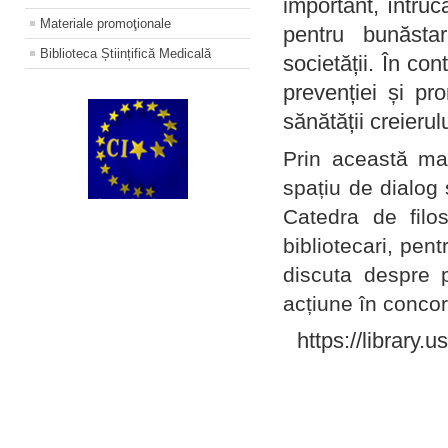
important, întruc
Materiale promoţionale
pentru bunăstar
Biblioteca Științifică Medicală
societății. În con
prevenției și pr
sănătății creierul
Prin această ma
spațiu de dialog 
Catedra de filo
bibliotecari, pent
discuta despre p
acțiune în concord
https://library.