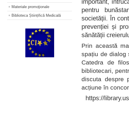
important, întruc
Materiale promoţionale
pentru bunăstar
Biblioteca Științifică Medicală
societății. În con
prevenției și pr
sănătății creierul
Prin această ma
spațiu de dialog 
Catedra de filo
bibliotecari, pent
discuta despre p
acțiune în concord
https://library.