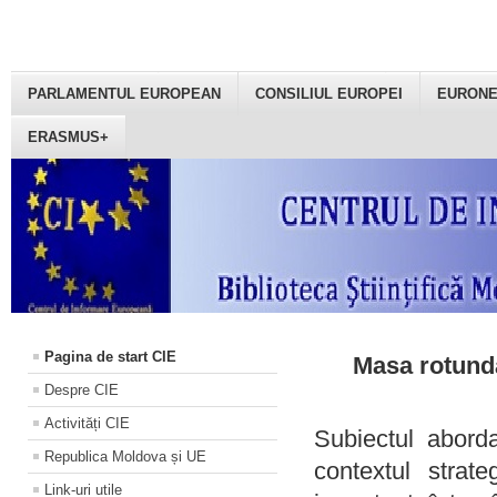
PARLAMENTUL EUROPEAN
CONSILIUL EUROPEI
EURON
ERASMUS+
Pagina de start CIE
Masa rotundă
Despre CIE
Activități CIE
Subiectul aborda
Republica Moldova și UE
contextul strat
Link-uri utile