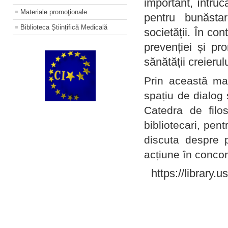
important, întruc
Materiale promoţionale
pentru bunăstar
Biblioteca Științifică Medicală
societății. În con
prevenției și pr
sănătății creierul
Prin această ma
spațiu de dialog 
Catedra de filo
bibliotecari, pent
discuta despre p
acțiune în concord
https://library.