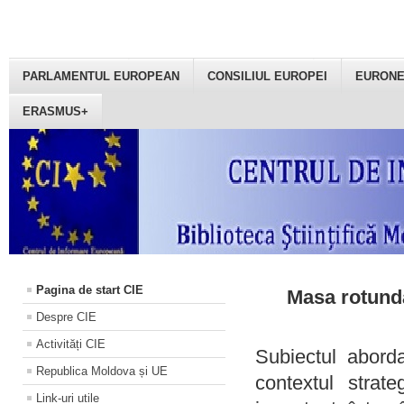
PARLAMENTUL EUROPEAN
CONSILIUL EUROPEI
EURON
ERASMUS+
Pagina de start CIE
Masa rotundă
Despre CIE
Activități CIE
Subiectul aborda
Republica Moldova și UE
contextul strat
Link-uri utile