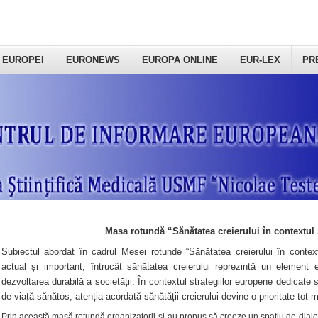
 EUROPEI
EURONEWS
EUROPA ONLINE
EUR-LEX
PR
Masa rotundă “Sănătatea creierului în contextul 
Subiectul abordat în cadrul Mesei rotunde “Sănătatea creierului în context
actual și important, întrucât sănătatea creierului reprezintă un element e
dezvoltarea durabilă a societății. În contextul strategiilor europene dedicate s
de viață sănătos, atenția acordată sănătății creierului devine o prioritate tot 
Prin această masă rotundă organizatorii şi-au propus să creeze un spațiu de dialog