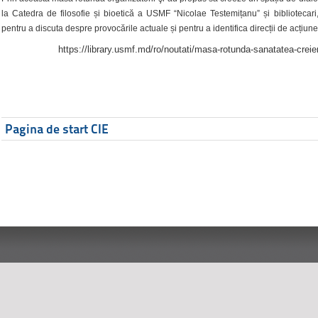
la Catedra de filosofie și bioetică a USMF “Nicolae Testemițanu” și bibliotecari,
pentru a discuta despre provocările actuale și pentru a identifica direcții de acțiune
https://library.usmf.md/ro/noutati/masa-rotunda-sanatatea-creier
Pagina de start CIE