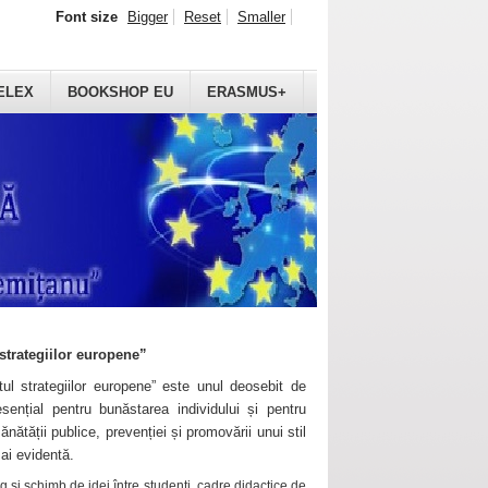
Font size
Bigger
Reset
Smaller
ELEX
BOOKSHOP EU
ERASMUS+
strategiilor europene”
ul strategiilor europene” este unul deosebit de
sențial pentru bunăstarea individului și pentru
ănătății publice, prevenției și promovării unui stil
mai evidentă.
 și schimb de idei între studenți, cadre didactice de