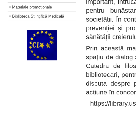
important, întruc
Materiale promoţionale
pentru bunăstar
Biblioteca Științifică Medicală
societății. În con
prevenției și pr
sănătății creierul
Prin această ma
spațiu de dialog 
Catedra de filo
bibliotecari, pent
discuta despre p
acțiune în concord
https://library.