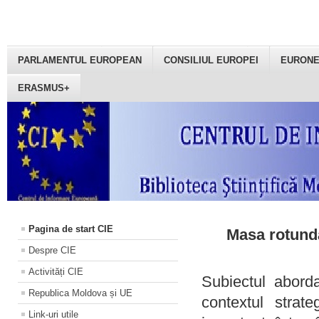
PARLAMENTUL EUROPEAN
CONSILIUL EUROPEI
EURON
ERASMUS+
Pagina de start CIE
Masa rotundă
Despre CIE
Activități CIE
Subiectul aborda
Republica Moldova și UE
contextul strat
Link-uri utile