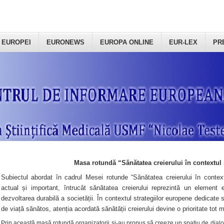
 EUROPEI
EURONEWS
EUROPA ONLINE
EUR-LEX
PR
Masa rotundă “Sănătatea creierului în contextul 
Subiectul abordat în cadrul Mesei rotunde “Sănătatea creierului în context
actual și important, întrucât sănătatea creierului reprezintă un element e
dezvoltarea durabilă a societății. În contextul strategiilor europene dedicate s
de viață sănătos, atenția acordată sănătății creierului devine o prioritate tot 
Prin această masă rotundă organizatorii şi-au propus să creeze un spațiu de dialog