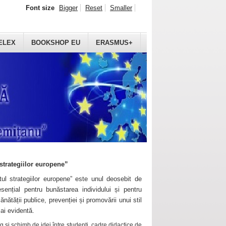
Font size
Bigger
Reset
Smaller
ELEX
BOOKSHOP EU
ERASMUS+
strategiilor europene”
ul strategiilor europene” este unul deosebit de
sențial pentru bunăstarea individului și pentru
ănătății publice, prevenției și promovării unui stil
mai evidentă.
 și schimb de idei între studenți, cadre didactice de