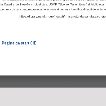
la Catedra de filosofie și bioetică a USMF “Nicolae Testemițanu” și bibliotecari,
pentru a discuta despre provocările actuale și pentru a identifica direcții de acțiune
https://library.usmf.md/ro/noutati/masa-rotunda-sanatatea-creier
Pagina de start CIE