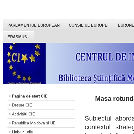
PARLAMENTUL EUROPEAN
CONSILIUL EUROPEI
EURON
ERASMUS+
Pagina de start CIE
Masa rotundă
Despre CIE
Activități CIE
Subiectul aborda
Republica Moldova și UE
contextul strat
Link-uri utile