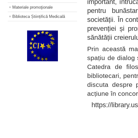
important, întruc
Materiale promoţionale
pentru bunăstar
Biblioteca Științifică Medicală
societății. În con
prevenției și pr
sănătății creierul
Prin această ma
spațiu de dialog 
Catedra de filo
bibliotecari, pent
discuta despre p
acțiune în concord
https://library.