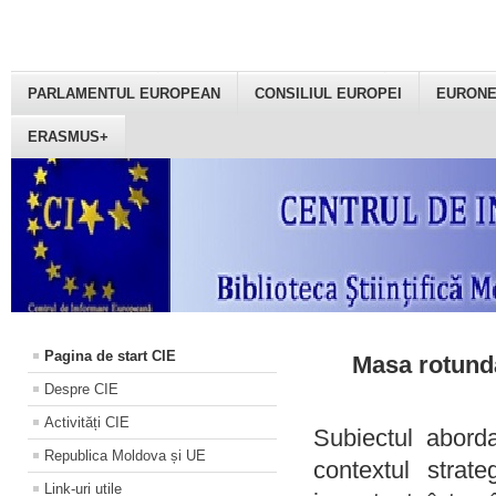
PARLAMENTUL EUROPEAN
CONSILIUL EUROPEI
EURON
ERASMUS+
Pagina de start CIE
Masa rotundă
Despre CIE
Activități CIE
Subiectul aborda
Republica Moldova și UE
contextul strat
Link-uri utile