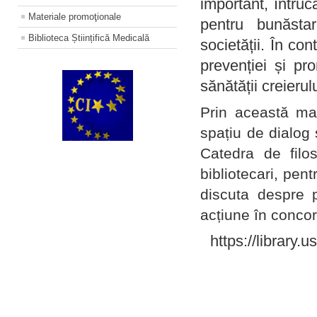
important, întruc
Materiale promoţionale
pentru bunăstar
Biblioteca Științifică Medicală
societății. În con
prevenției și pr
sănătății creierul
Prin această ma
spațiu de dialog 
Catedra de filo
bibliotecari, pent
discuta despre p
acțiune în concord
https://library.