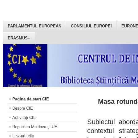
PARLAMENTUL EUROPEAN
CONSILIUL EUROPEI
EURON
ERASMUS+
Pagina de start CIE
Masa rotundă
Despre CIE
Activități CIE
Subiectul aborda
Republica Moldova și UE
contextul strat
Link-uri utile