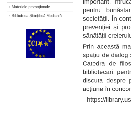
important, întruc
Materiale promoţionale
pentru bunăstar
Biblioteca Științifică Medicală
societății. În con
prevenției și pr
sănătății creierul
Prin această ma
spațiu de dialog 
Catedra de filo
bibliotecari, pent
discuta despre p
acțiune în concord
https://library.