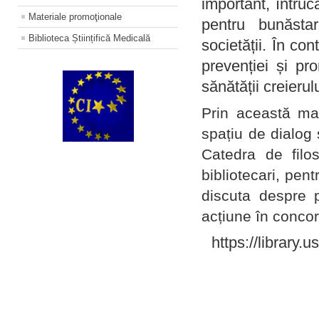
important, întruc
Materiale promoţionale
pentru bunăstar
Biblioteca Științifică Medicală
societății. În con
prevenției și pr
sănătății creierul
Prin această ma
spațiu de dialog 
Catedra de filo
bibliotecari, pent
discuta despre p
acțiune în concord
https://library.