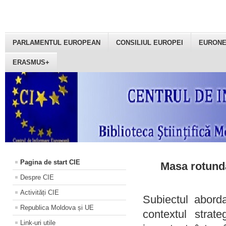
PARLAMENTUL EUROPEAN
CONSILIUL EUROPEI
EURON
ERASMUS+
Pagina de start CIE
Masa rotundă
Despre CIE
Activități CIE
Subiectul aborda
Republica Moldova și UE
contextul strat
Link-uri utile