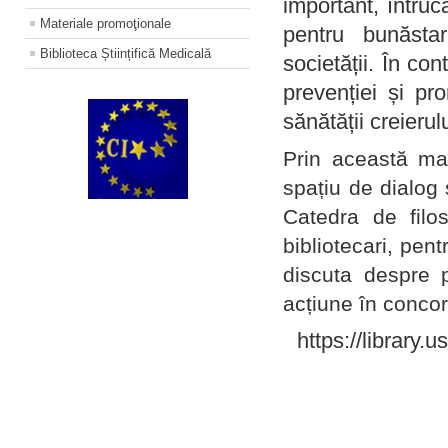
important, întruc
Materiale promoţionale
pentru bunăstar
Biblioteca Științifică Medicală
societății. În con
prevenției și pr
sănătății creierul
Prin această ma
spațiu de dialog 
Catedra de filo
bibliotecari, pent
discuta despre p
acțiune în concord
https://library.