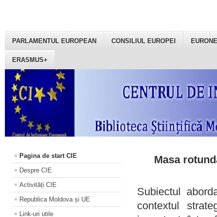
PARLAMENTUL EUROPEAN
CONSILIUL EUROPEI
EURON
ERASMUS+
Pagina de start CIE
Masa rotundă
Despre CIE
Activități CIE
Subiectul aborda
Republica Moldova și UE
contextul strat
Link-uri utile