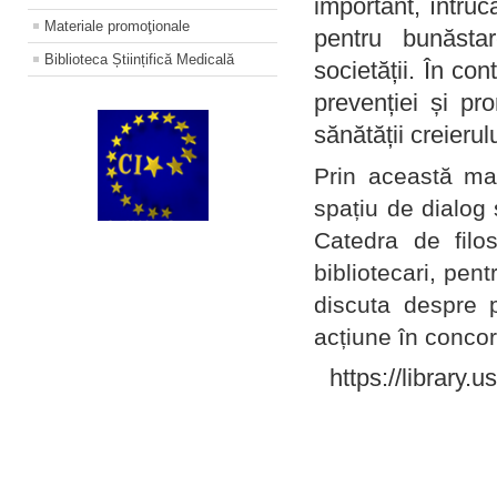
important, întruc
Materiale promoţionale
pentru bunăstar
Biblioteca Științifică Medicală
societății. În con
prevenției și pr
sănătății creierul
Prin această ma
spațiu de dialog 
Catedra de filo
bibliotecari, pent
discuta despre p
acțiune în concord
https://library.