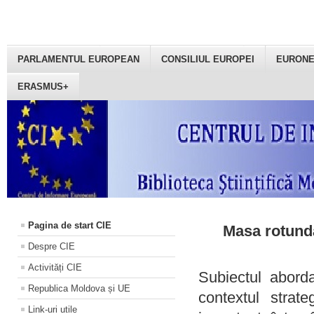
PARLAMENTUL EUROPEAN
CONSILIUL EUROPEI
EURON
ERASMUS+
Pagina de start CIE
Masa rotundă
Despre CIE
Activități CIE
Subiectul aborda
Republica Moldova și UE
contextul strat
Link-uri utile