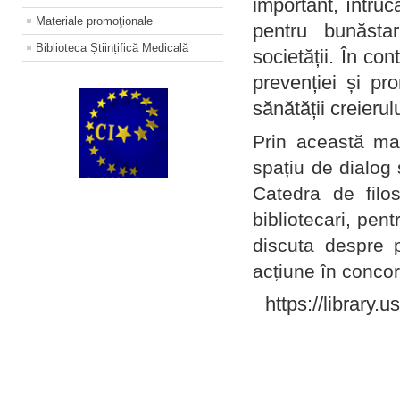
important, întruc
Materiale promoţionale
pentru bunăstar
Biblioteca Științifică Medicală
societății. În con
prevenției și pr
sănătății creierul
Prin această ma
spațiu de dialog 
Catedra de filo
bibliotecari, pent
discuta despre p
acțiune în concord
https://library.