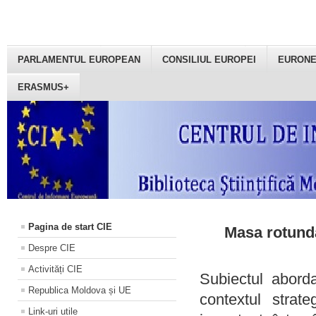
PARLAMENTUL EUROPEAN
CONSILIUL EUROPEI
EURON
ERASMUS+
Pagina de start CIE
Masa rotundă
Despre CIE
Activități CIE
Subiectul aborda
Republica Moldova și UE
contextul strat
Link-uri utile