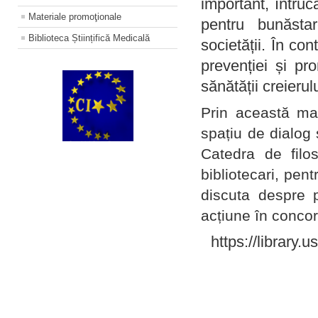
important, întruc
Materiale promoţionale
pentru bunăstar
Biblioteca Științifică Medicală
societății. În con
prevenției și pr
sănătății creierul
Prin această ma
spațiu de dialog 
Catedra de filo
bibliotecari, pent
discuta despre p
acțiune în concord
https://library.