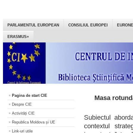
PARLAMENTUL EUROPEAN
CONSILIUL EUROPEI
EURON
ERASMUS+
Pagina de start CIE
Masa rotundă
Despre CIE
Activități CIE
Subiectul aborda
Republica Moldova și UE
contextul strat
Link-uri utile