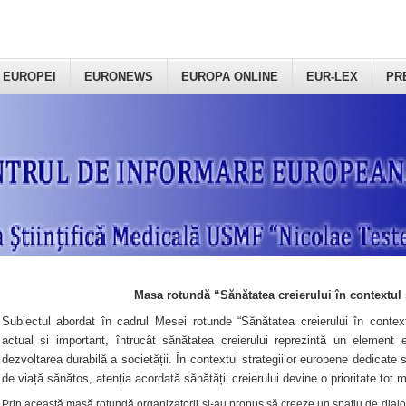
 EUROPEI
EURONEWS
EUROPA ONLINE
EUR-LEX
PR
Masa rotundă “Sănătatea creierului în contextul 
Subiectul abordat în cadrul Mesei rotunde “Sănătatea creierului în context
actual și important, întrucât sănătatea creierului reprezintă un element e
dezvoltarea durabilă a societății. În contextul strategiilor europene dedicate s
de viață sănătos, atenția acordată sănătății creierului devine o prioritate tot 
Prin această masă rotundă organizatorii şi-au propus să creeze un spațiu de dialog