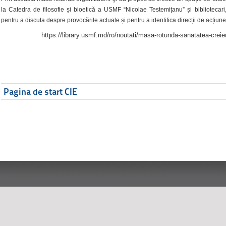
la Catedra de filosofie și bioetică a USMF “Nicolae Testemițanu” și bibliotecari,
pentru a discuta despre provocările actuale și pentru a identifica direcții de acțiune
https://library.usmf.md/ro/noutati/masa-rotunda-sanatatea-creier
Pagina de start CIE