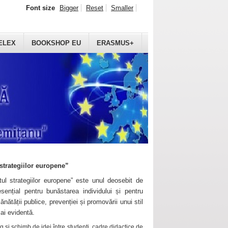
Font size
Bigger
Reset
Smaller
ELEX
BOOKSHOP EU
ERASMUS+
strategiilor europene”
ul strategiilor europene” este unul deosebit de
sențial pentru bunăstarea individului și pentru
ănătății publice, prevenției și promovării unui stil
mai evidentă.
 și schimb de idei între studenți, cadre didactice de