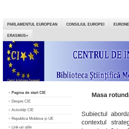
PARLAMENTUL EUROPEAN
CONSILIUL EUROPEI
EURON
ERASMUS+
Pagina de start CIE
Masa rotundă
Despre CIE
Activități CIE
Subiectul aborda
Republica Moldova și UE
contextul strat
Link-uri utile