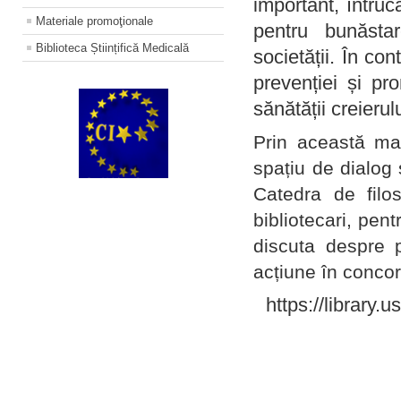
important, întruc
Materiale promoţionale
pentru bunăstar
Biblioteca Științifică Medicală
societății. În con
prevenției și pr
sănătății creierul
Prin această ma
spațiu de dialog 
Catedra de filo
bibliotecari, pent
discuta despre p
acțiune în concord
https://library.