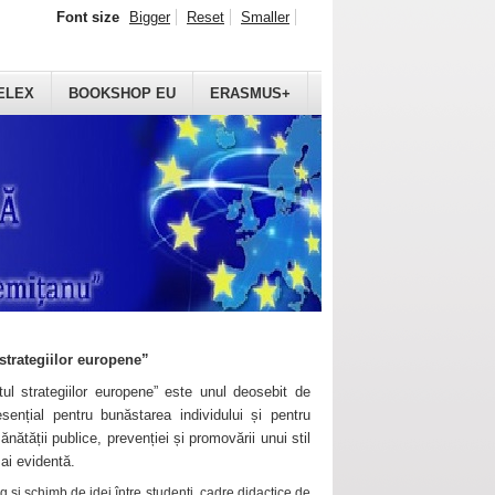
Font size
Bigger
Reset
Smaller
ELEX
BOOKSHOP EU
ERASMUS+
strategiilor europene”
ul strategiilor europene” este unul deosebit de
sențial pentru bunăstarea individului și pentru
ănătății publice, prevenției și promovării unui stil
mai evidentă.
 și schimb de idei între studenți, cadre didactice de