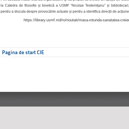
la Catedra de filosofie și bioetică a USMF “Nicolae Testemițanu” și bibliotecari,
pentru a discuta despre provocările actuale și pentru a identifica direcții de acțiune
https://library.usmf.md/ro/noutati/masa-rotunda-sanatatea-creier
Pagina de start CIE