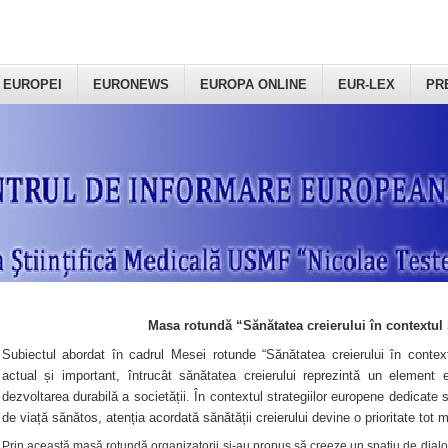
 EUROPEI
EURONEWS
EUROPA ONLINE
EUR-LEX
PR
Masa rotundă “Sănătatea creierului în contextul 
Subiectul abordat în cadrul Mesei rotunde “Sănătatea creierului în context
actual și important, întrucât sănătatea creierului reprezintă un element e
dezvoltarea durabilă a societății. În contextul strategiilor europene dedicate s
de viață sănătos, atenția acordată sănătății creierului devine o prioritate tot 
Prin această masă rotundă organizatorii şi-au propus să creeze un spațiu de dialog