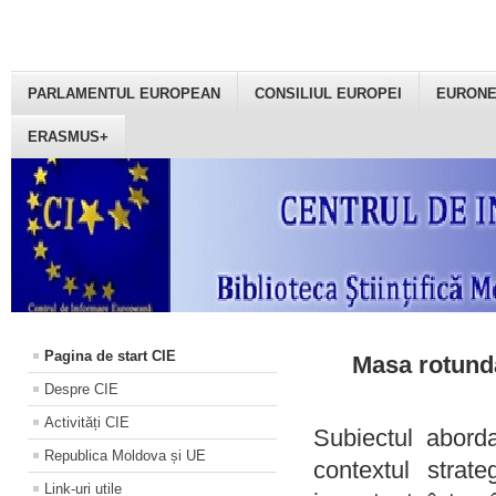
PARLAMENTUL EUROPEAN
CONSILIUL EUROPEI
EURON
ERASMUS+
Pagina de start CIE
Masa rotundă
Despre CIE
Activități CIE
Subiectul aborda
Republica Moldova și UE
contextul strat
Link-uri utile