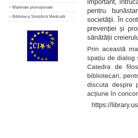
important, întruc
Materiale promoţionale
pentru bunăstar
Biblioteca Științifică Medicală
societății. În con
prevenției și pr
sănătății creierul
Prin această ma
spațiu de dialog 
Catedra de filo
bibliotecari, pent
discuta despre p
acțiune în concord
https://library.