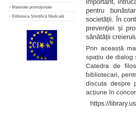
important, întruc
Materiale promoţionale
pentru bunăstar
Biblioteca Științifică Medicală
societății. În con
prevenției și pr
sănătății creierul
Prin această ma
spațiu de dialog 
Catedra de filo
bibliotecari, pent
discuta despre p
acțiune în concord
https://library.