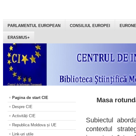
PARLAMENTUL EUROPEAN
CONSILIUL EUROPEI
EURON
ERASMUS+
Pagina de start CIE
Masa rotundă
Despre CIE
Activități CIE
Subiectul aborda
Republica Moldova și UE
contextul strat
Link-uri utile