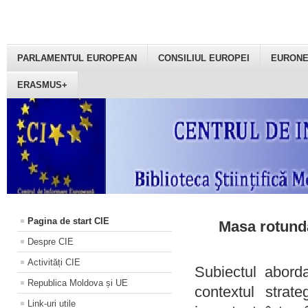
PARLAMENTUL EUROPEAN
CONSILIUL EUROPEI
EURON
ERASMUS+
Pagina de start CIE
Masa rotundă
Despre CIE
Activități CIE
Subiectul aborda
Republica Moldova și UE
contextul strat
Link-uri utile