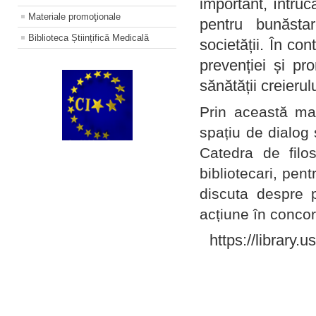
important, întruc
Materiale promoţionale
pentru bunăstar
Biblioteca Științifică Medicală
societății. În con
prevenției și pr
sănătății creierul
Prin această ma
spațiu de dialog 
Catedra de filo
bibliotecari, pent
discuta despre p
acțiune în concord
https://library.