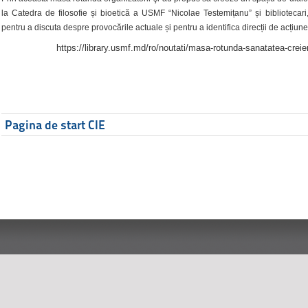
la Catedra de filosofie și bioetică a USMF “Nicolae Testemițanu” și bibliotecari,
pentru a discuta despre provocările actuale și pentru a identifica direcții de acțiune
https://library.usmf.md/ro/noutati/masa-rotunda-sanatatea-creier
Pagina de start CIE