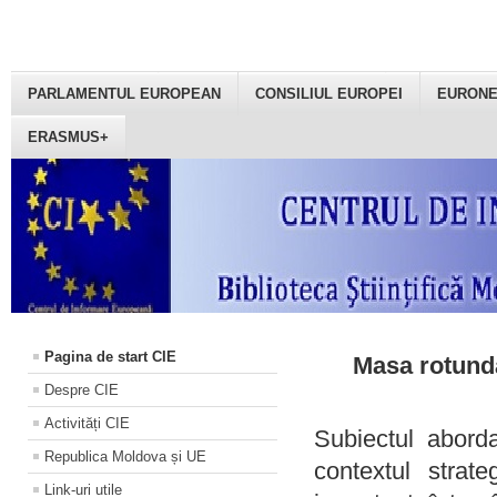
PARLAMENTUL EUROPEAN
CONSILIUL EUROPEI
EURON
ERASMUS+
Pagina de start CIE
Masa rotundă
Despre CIE
Activități CIE
Subiectul aborda
Republica Moldova și UE
contextul strat
Link-uri utile