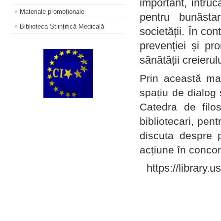
important, întruc
Materiale promoţionale
pentru bunăstar
Biblioteca Științifică Medicală
societății. În con
prevenției și pr
sănătății creierul
Prin această ma
spațiu de dialog 
Catedra de filo
bibliotecari, pent
discuta despre p
acțiune în concord
https://library.