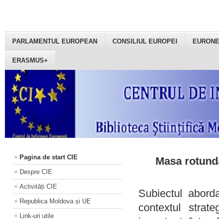
PARLAMENTUL EUROPEAN
CONSILIUL EUROPEI
EURON
ERASMUS+
Pagina de start CIE
Masa rotundă
Despre CIE
Activități CIE
Subiectul aborda
Republica Moldova și UE
contextul strat
Link-uri utile