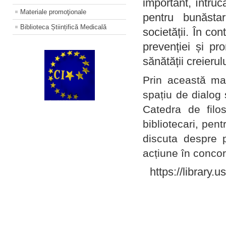
important, întruc
Materiale promoţionale
pentru bunăstar
Biblioteca Științifică Medicală
societății. În con
prevenției și pr
sănătății creierul
Prin această ma
spațiu de dialog 
Catedra de filo
bibliotecari, pent
discuta despre p
acțiune în concord
https://library.