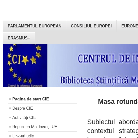
PARLAMENTUL EUROPEAN
CONSILIUL EUROPEI
EURON
ERASMUS+
Pagina de start CIE
Masa rotundă
Despre CIE
Activități CIE
Subiectul aborda
Republica Moldova și UE
contextul strat
Link-uri utile