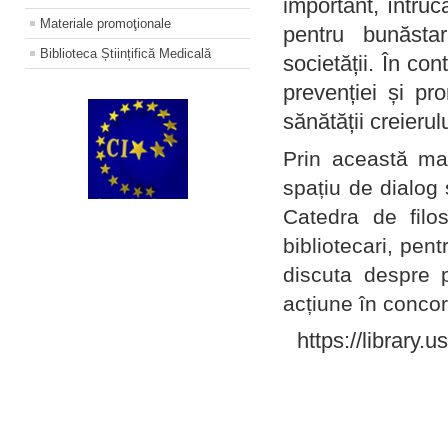
important, întruc
Materiale promoţionale
pentru bunăstar
Biblioteca Științifică Medicală
societății. În con
prevenției și pr
sănătății creierul
Prin această ma
spațiu de dialog 
Catedra de filo
bibliotecari, pent
discuta despre p
acțiune în concord
https://library.