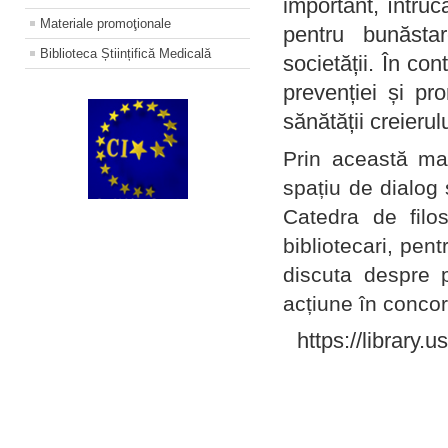
important, întruc
Materiale promoţionale
pentru bunăstar
Biblioteca Științifică Medicală
societății. În con
prevenției și pr
sănătății creierul
Prin această ma
spațiu de dialog 
Catedra de filo
bibliotecari, pent
discuta despre p
acțiune în concord
https://library.