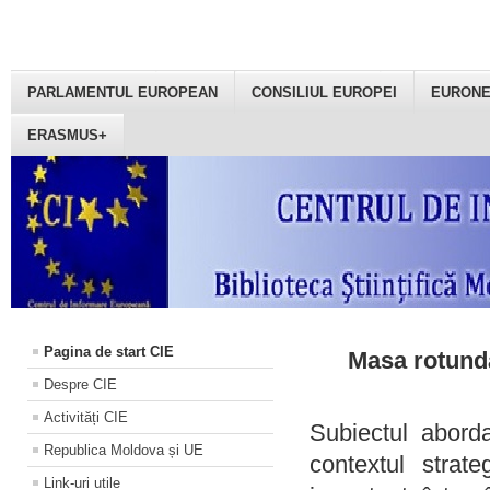
PARLAMENTUL EUROPEAN
CONSILIUL EUROPEI
EURON
ERASMUS+
Pagina de start CIE
Masa rotundă
Despre CIE
Activități CIE
Subiectul aborda
Republica Moldova și UE
contextul strat
Link-uri utile