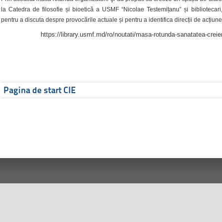
la Catedra de filosofie și bioetică a USMF “Nicolae Testemițanu” și bibliotecari,
pentru a discuta despre provocările actuale și pentru a identifica direcții de acțiune
https://library.usmf.md/ro/noutati/masa-rotunda-sanatatea-creier
Pagina de start CIE