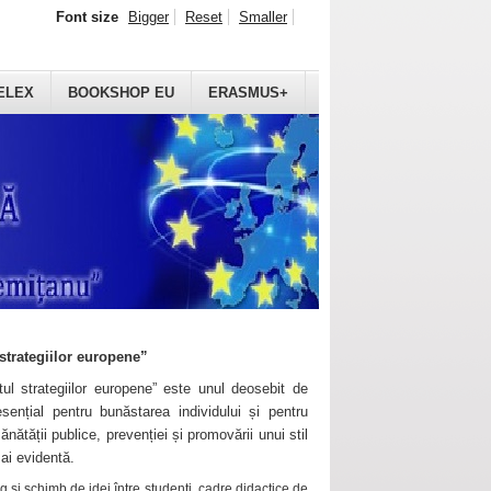
Font size
Bigger
Reset
Smaller
ELEX
BOOKSHOP EU
ERASMUS+
strategiilor europene”
ul strategiilor europene” este unul deosebit de
sențial pentru bunăstarea individului și pentru
ănătății publice, prevenției și promovării unui stil
mai evidentă.
 și schimb de idei între studenți, cadre didactice de