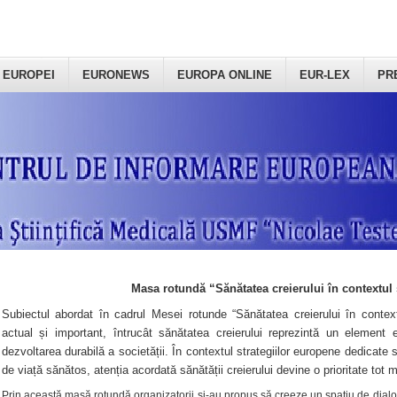
 EUROPEI
EURONEWS
EUROPA ONLINE
EUR-LEX
PR
Masa rotundă “Sănătatea creierului în contextul 
Subiectul abordat în cadrul Mesei rotunde “Sănătatea creierului în context
actual și important, întrucât sănătatea creierului reprezintă un element e
dezvoltarea durabilă a societății. În contextul strategiilor europene dedicate s
de viață sănătos, atenția acordată sănătății creierului devine o prioritate tot 
Prin această masă rotundă organizatorii şi-au propus să creeze un spațiu de dialog