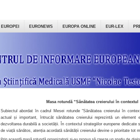
 EUROPEI
EURONEWS
EUROPA ONLINE
EUR-LEX
PR
Masa rotundă “Sănătatea creierului în contextul 
Subiectul abordat în cadrul Mesei rotunde “Sănătatea creierului în context
actual și important, întrucât sănătatea creierului reprezintă un element e
dezvoltarea durabilă a societății. În contextul strategiilor europene dedicate s
de viață sănătos, atenția acordată sănătății creierului devine o prioritate tot 
Prin această masă rotundă organizatorii şi-au propus să creeze un spațiu de dialog