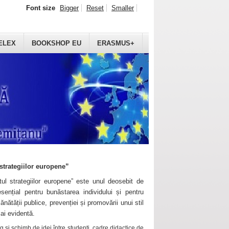
Font size
Bigger
Reset
Smaller
ELEX
BOOKSHOP EU
ERASMUS+
strategiilor europene”
ul strategiilor europene” este unul deosebit de
sențial pentru bunăstarea individului și pentru
ănătății publice, prevenției și promovării unui stil
mai evidentă.
 și schimb de idei între studenți, cadre didactice de