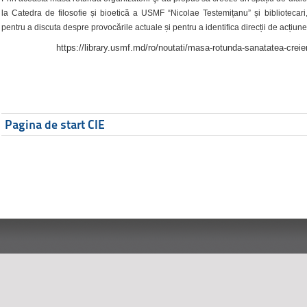
la Catedra de filosofie și bioetică a USMF “Nicolae Testemițanu” și bibliotecari,
pentru a discuta despre provocările actuale și pentru a identifica direcții de acțiune
https://library.usmf.md/ro/noutati/masa-rotunda-sanatatea-creier
Pagina de start CIE