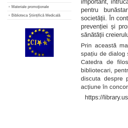
important, întruc
Materiale promoţionale
pentru bunăstar
Biblioteca Științifică Medicală
societății. În con
prevenției și pr
sănătății creierul
Prin această ma
spațiu de dialog 
Catedra de filo
bibliotecari, pent
discuta despre p
acțiune în concord
https://library.