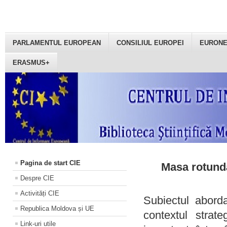
PARLAMENTUL EUROPEAN
CONSILIUL EUROPEI
EURON
ERASMUS+
Pagina de start CIE
Masa rotundă
Despre CIE
Activități CIE
Subiectul aborda
Republica Moldova și UE
contextul strat
Link-uri utile