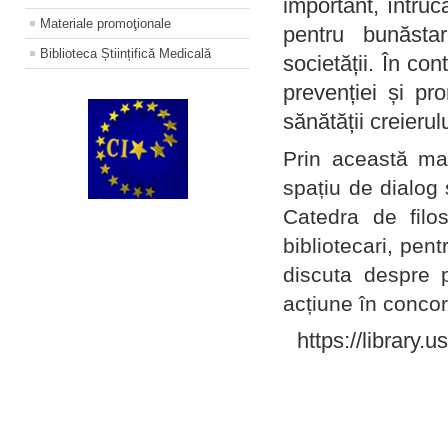
important, întruc
Materiale promoţionale
pentru bunăstar
Biblioteca Științifică Medicală
societății. În con
prevenției și pr
sănătății creierul
Prin această ma
spațiu de dialog 
Catedra de filo
bibliotecari, pent
discuta despre p
acțiune în concord
https://library.