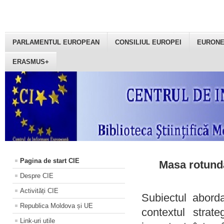
PARLAMENTUL EUROPEAN
CONSILIUL EUROPEI
EURON
ERASMUS+
Pagina de start CIE
Masa rotundă
Despre CIE
Activități CIE
Subiectul aborda
Republica Moldova și UE
contextul strat
Link-uri utile