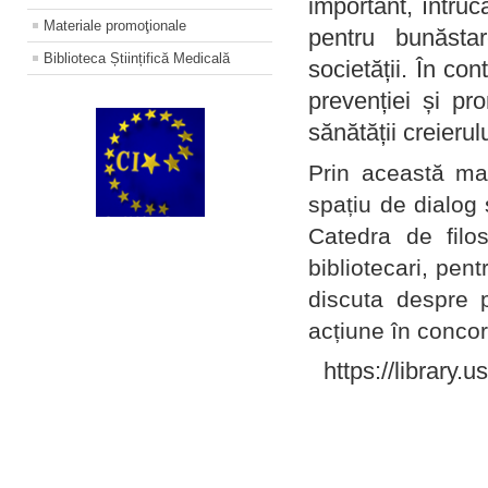
important, întruc
Materiale promoţionale
pentru bunăstar
Biblioteca Științifică Medicală
societății. În con
prevenției și pr
sănătății creierul
Prin această ma
spațiu de dialog 
Catedra de filo
bibliotecari, pent
discuta despre p
acțiune în concord
https://library.