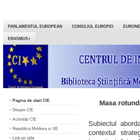
PARLAMENTUL EUROPEAN
CONSILIUL EUROPEI
EURON
ERASMUS+
Pagina de start CIE
Masa rotundă
Despre CIE
Activități CIE
Subiectul aborda
Republica Moldova și UE
contextul strat
Link-uri utile