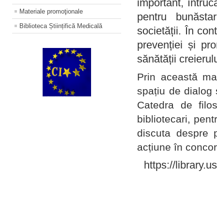
important, întruc
Materiale promoţionale
pentru bunăstar
Biblioteca Științifică Medicală
societății. În con
prevenției și pr
sănătății creierul
Prin această ma
spațiu de dialog 
Catedra de filo
bibliotecari, pent
discuta despre p
acțiune în concord
https://library.