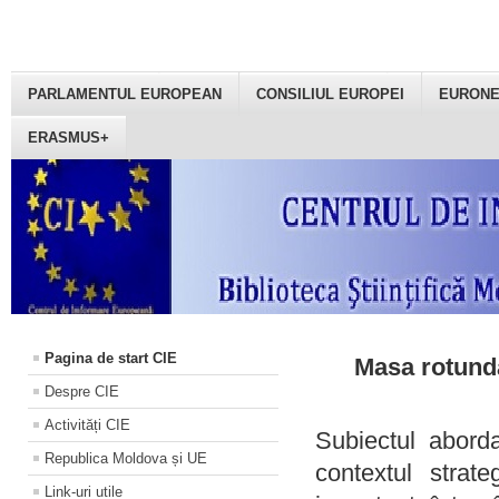
PARLAMENTUL EUROPEAN
CONSILIUL EUROPEI
EURON
ERASMUS+
Pagina de start CIE
Masa rotundă
Despre CIE
Activități CIE
Subiectul aborda
Republica Moldova și UE
contextul strat
Link-uri utile