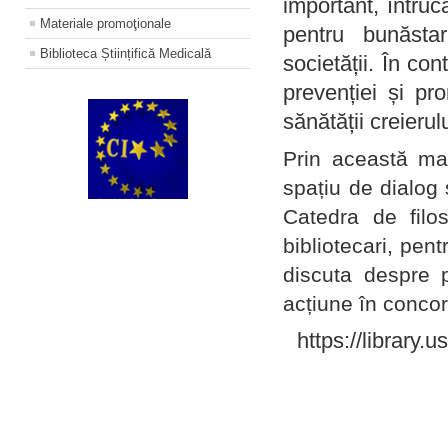
important, întruc
Materiale promoţionale
pentru bunăstar
Biblioteca Științifică Medicală
societății. În con
prevenției și pr
sănătății creierul
Prin această ma
spațiu de dialog 
Catedra de filo
bibliotecari, pent
discuta despre p
acțiune în concord
https://library.