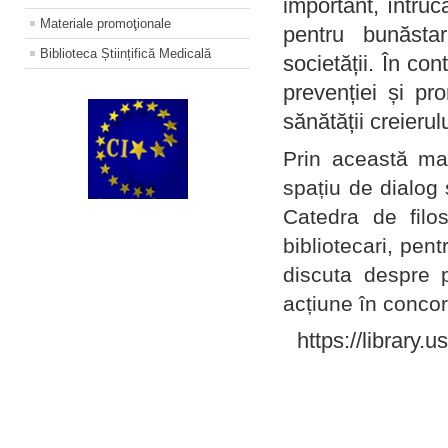
important, întruc
Materiale promoţionale
pentru bunăstar
Biblioteca Științifică Medicală
societății. În con
prevenției și pr
sănătății creierul
Prin această ma
spațiu de dialog 
Catedra de filo
bibliotecari, pent
discuta despre p
acțiune în concord
https://library.