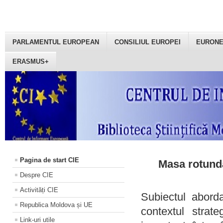
PARLAMENTUL EUROPEAN
CONSILIUL EUROPEI
EURON
ERASMUS+
Pagina de start CIE
Masa rotundă
Despre CIE
Activități CIE
Subiectul aborda
Republica Moldova și UE
contextul strat
Link-uri utile