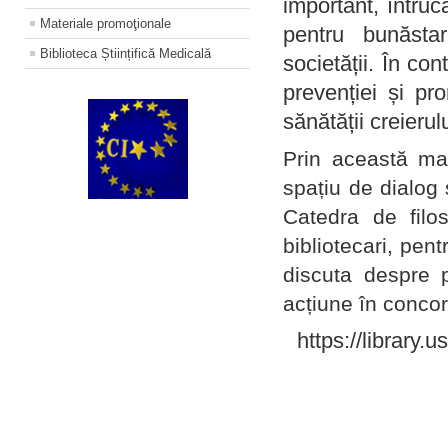
important, întruc
Materiale promoţionale
pentru bunăstar
Biblioteca Științifică Medicală
societății. În con
prevenției și pr
sănătății creierul
Prin această ma
spațiu de dialog 
Catedra de filo
bibliotecari, pent
discuta despre p
acțiune în concord
https://library.