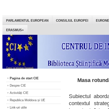
PARLAMENTUL EUROPEAN
CONSILIUL EUROPEI
EURON
ERASMUS+
Pagina de start CIE
Masa rotundă
Despre CIE
Activități CIE
Subiectul aborda
Republica Moldova și UE
contextul strat
Link-uri utile