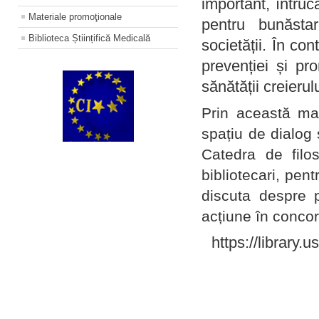
important, întruc
Materiale promoţionale
pentru bunăstar
Biblioteca Științifică Medicală
societății. În con
prevenției și pr
sănătății creierul
Prin această ma
spațiu de dialog 
Catedra de filo
bibliotecari, pent
discuta despre p
acțiune în concord
https://library.