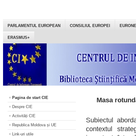
PARLAMENTUL EUROPEAN
CONSILIUL EUROPEI
EURON
ERASMUS+
Pagina de start CIE
Masa rotundă
Despre CIE
Activități CIE
Subiectul aborda
Republica Moldova și UE
contextul strat
Link-uri utile