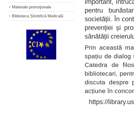
important, întruc
Materiale promoţionale
pentru bunăstar
Biblioteca Științifică Medicală
societății. În con
prevenției și pr
sănătății creierul
Prin această ma
spațiu de dialog 
Catedra de filo
bibliotecari, pent
discuta despre p
acțiune în concord
https://library.