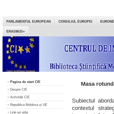
PARLAMENTUL EUROPEAN
CONSILIUL EUROPEI
EURON
ERASMUS+
Pagina de start CIE
Masa rotundă
Despre CIE
Activități CIE
Subiectul aborda
Republica Moldova și UE
contextul strat
Link-uri utile