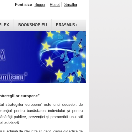
Font size
Bigger
Reset
Smaller
ELEX
BOOKSHOP EU
ERASMUS+
strategiilor europene”
ul strategiilor europene” este unul deosebit de
sențial pentru bunăstarea individului și pentru
ănătății publice, prevenției și promovării unui stil
mai evidentă.
 și schimb de idei între studenți, cadre didactice de