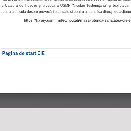
la Catedra de filosofie și bioetică a USMF “Nicolae Testemițanu” și bibliotecari,
pentru a discuta despre provocările actuale și pentru a identifica direcții de acțiune
https://library.usmf.md/ro/noutati/masa-rotunda-sanatatea-creier
Pagina de start CIE