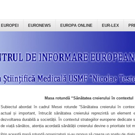
 EUROPEI
EURONEWS
EUROPA ONLINE
EUR-LEX
PR
Masa rotundă “Sănătatea creierului în contextul 
Subiectul abordat în cadrul Mesei rotunde “Sănătatea creierului în context
actual și important, întrucât sănătatea creierului reprezintă un element e
dezvoltarea durabilă a societății. În contextul strategiilor europene dedicate s
de viață sănătos, atenția acordată sănătății creierului devine o prioritate tot 
Prin această masă rotundă organizatorii şi-au propus să creeze un spațiu de dialog