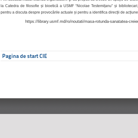
la Catedra de filosofie și bioetică a USMF “Nicolae Testemițanu” și bibliotecari,
pentru a discuta despre provocările actuale și pentru a identifica direcții de acțiune
https://library.usmf.md/ro/noutati/masa-rotunda-sanatatea-creier
Pagina de start CIE