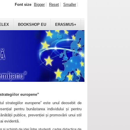
Font size
Bigger
Reset
Smaller
ELEX
BOOKSHOP EU
ERASMUS+
strategiilor europene”
ul strategiilor europene” este unul deosebit de
sențial pentru bunăstarea individului și pentru
ănătății publice, prevenției și promovării unui stil
mai evidentă.
 și schimb de idei între studenți, cadre didactice de