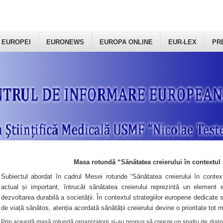
 EUROPEI
EURONEWS
EUROPA ONLINE
EUR-LEX
PR
Masa rotundă “Sănătatea creierului în contextul 
Subiectul abordat în cadrul Mesei rotunde “Sănătatea creierului în context
actual și important, întrucât sănătatea creierului reprezintă un element e
dezvoltarea durabilă a societății. În contextul strategiilor europene dedicate s
de viață sănătos, atenția acordată sănătății creierului devine o prioritate tot 
Prin această masă rotundă organizatorii şi-au propus să creeze un spațiu de dialog