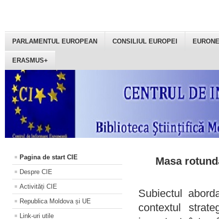
PARLAMENTUL EUROPEAN
CONSILIUL EUROPEI
EURON
ERASMUS+
Pagina de start CIE
Masa rotundă
Despre CIE
Activități CIE
Subiectul aborda
Republica Moldova și UE
contextul strat
Link-uri utile