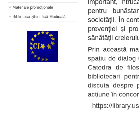
important, întruc
Materiale promoţionale
pentru bunăstar
Biblioteca Științifică Medicală
societății. În con
prevenției și pr
sănătății creierul
Prin această ma
spațiu de dialog 
Catedra de filo
bibliotecari, pent
discuta despre p
acțiune în concord
https://library.