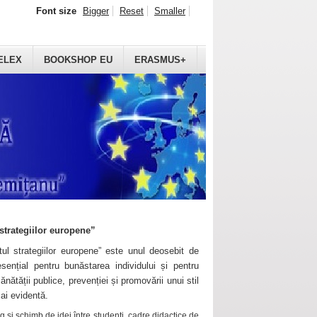
Font size
Bigger
Reset
Smaller
ELEX
BOOKSHOP EU
ERASMUS+
strategiilor europene”
ul strategiilor europene” este unul deosebit de
sențial pentru bunăstarea individului și pentru
ănătății publice, prevenției și promovării unui stil
mai evidentă.
 și schimb de idei între studenți, cadre didactice de