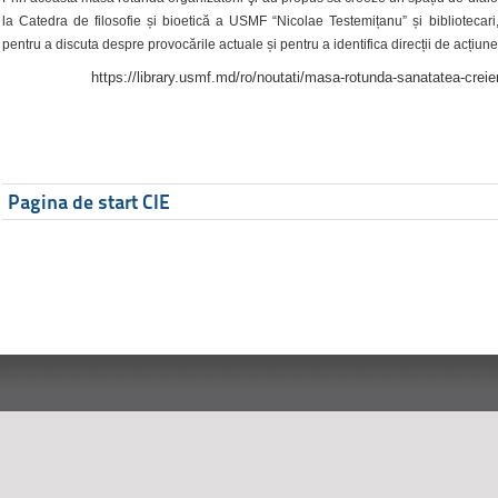
la Catedra de filosofie și bioetică a USMF “Nicolae Testemițanu” și bibliotecari,
pentru a discuta despre provocările actuale și pentru a identifica direcții de acțiune
https://library.usmf.md/ro/noutati/masa-rotunda-sanatatea-creier
Pagina de start CIE