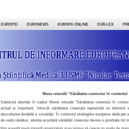
 EUROPEI
EURONEWS
EUROPA ONLINE
EUR-LEX
PR
Masa rotundă “Sănătatea creierului în contextul 
Subiectul abordat în cadrul Mesei rotunde “Sănătatea creierului în context
actual și important, întrucât sănătatea creierului reprezintă un element e
dezvoltarea durabilă a societății. În contextul strategiilor europene dedicate s
de viață sănătos, atenția acordată sănătății creierului devine o prioritate tot 
Prin această masă rotundă organizatorii şi-au propus să creeze un spațiu de dialog