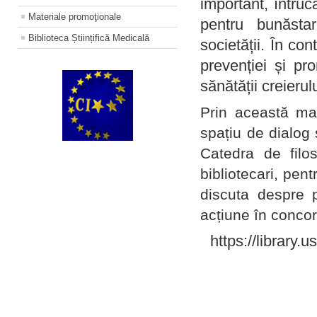
important, întruc
Materiale promoţionale
pentru bunăstar
Biblioteca Științifică Medicală
societății. În con
prevenției și pr
sănătății creierul
Prin această ma
spațiu de dialog 
Catedra de filo
bibliotecari, pent
discuta despre p
acțiune în concord
https://library.