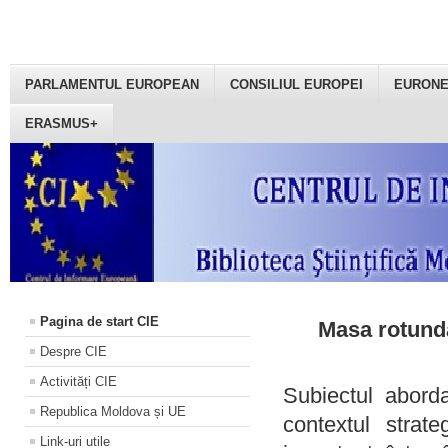
PARLAMENTUL EUROPEAN
CONSILIUL EUROPEI
EURON
ERASMUS+
Pagina de start CIE
Masa rotundă
Despre CIE
Activități CIE
Subiectul aborda
Republica Moldova și UE
contextul strat
Link-uri utile