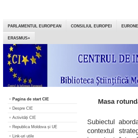
PARLAMENTUL EUROPEAN
CONSILIUL EUROPEI
EURON
ERASMUS+
Pagina de start CIE
Masa rotundă
Despre CIE
Activități CIE
Subiectul aborda
Republica Moldova și UE
contextul strat
Link-uri utile