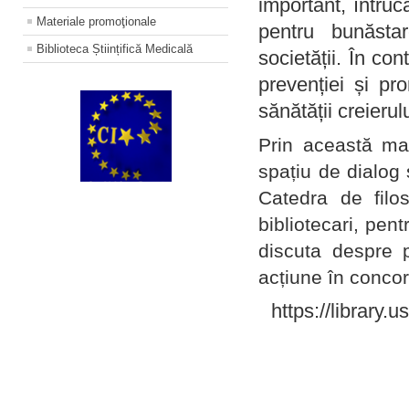
important, întruc
Materiale promoţionale
pentru bunăstar
Biblioteca Științifică Medicală
societății. În con
prevenției și pr
sănătății creierul
Prin această ma
spațiu de dialog 
Catedra de filo
bibliotecari, pent
discuta despre p
acțiune în concord
https://library.