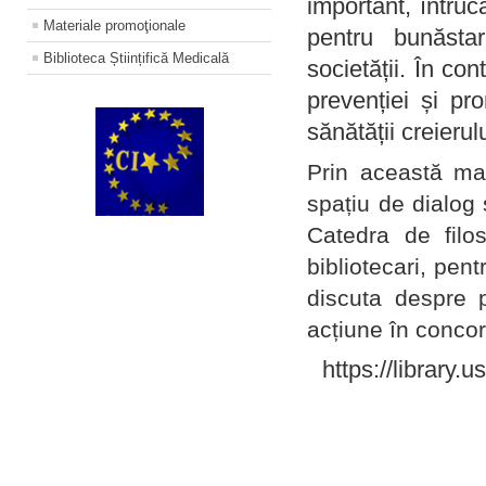
important, întruc
Materiale promoţionale
pentru bunăstar
Biblioteca Științifică Medicală
societății. În con
prevenției și pr
sănătății creierul
Prin această ma
spațiu de dialog 
Catedra de filo
bibliotecari, pent
discuta despre p
acțiune în concord
https://library.