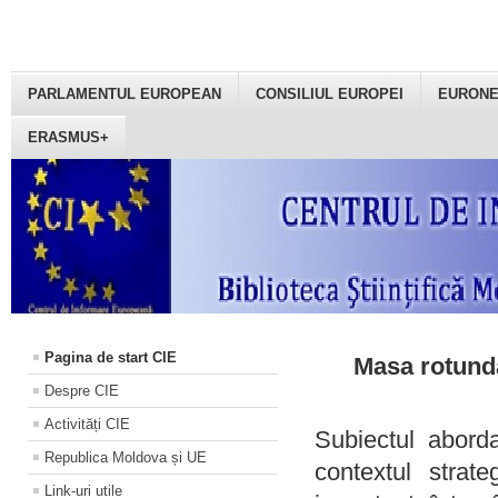
PARLAMENTUL EUROPEAN
CONSILIUL EUROPEI
EURON
ERASMUS+
Pagina de start CIE
Masa rotundă
Despre CIE
Activități CIE
Subiectul aborda
Republica Moldova și UE
contextul strat
Link-uri utile