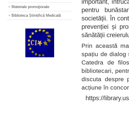
important, întruc
Materiale promoţionale
pentru bunăstar
Biblioteca Științifică Medicală
societății. În con
prevenției și pr
sănătății creierul
Prin această ma
spațiu de dialog 
Catedra de filo
bibliotecari, pent
discuta despre p
acțiune în concord
https://library.