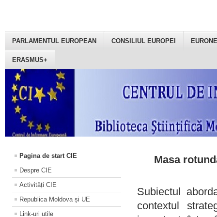
PARLAMENTUL EUROPEAN
CONSILIUL EUROPEI
EURON
ERASMUS+
Pagina de start CIE
Masa rotundă
Despre CIE
Activități CIE
Subiectul aborda
Republica Moldova și UE
contextul strat
Link-uri utile