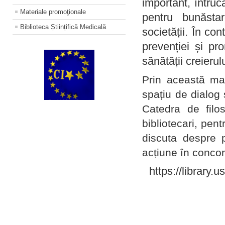
important, întruc
Materiale promoţionale
pentru bunăstar
Biblioteca Științifică Medicală
societății. În con
prevenției și pr
sănătății creierul
Prin această ma
spațiu de dialog 
Catedra de filo
bibliotecari, pent
discuta despre p
acțiune în concord
https://library.