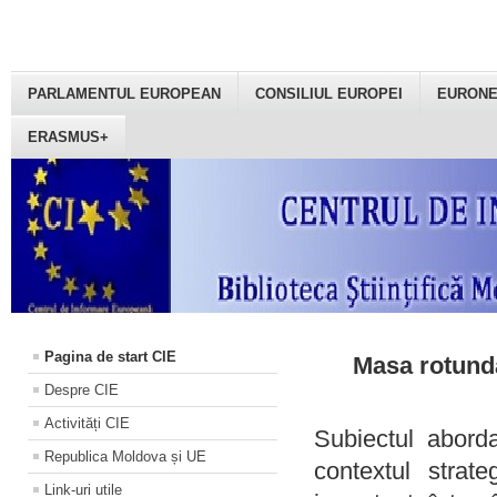
PARLAMENTUL EUROPEAN
CONSILIUL EUROPEI
EURON
ERASMUS+
Pagina de start CIE
Masa rotundă
Despre CIE
Activități CIE
Subiectul aborda
Republica Moldova și UE
contextul strat
Link-uri utile