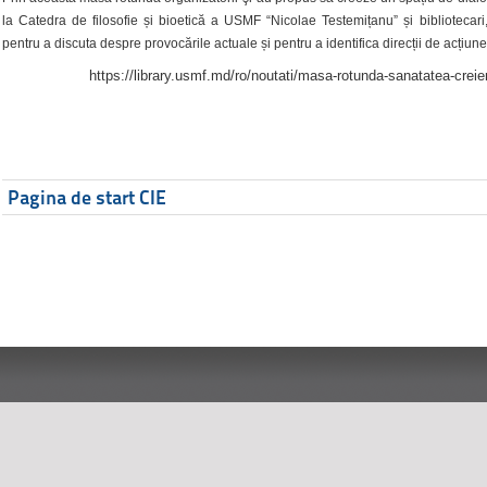
la Catedra de filosofie și bioetică a USMF “Nicolae Testemițanu” și bibliotecari,
pentru a discuta despre provocările actuale și pentru a identifica direcții de acțiune
https://library.usmf.md/ro/noutati/masa-rotunda-sanatatea-creier
Pagina de start CIE