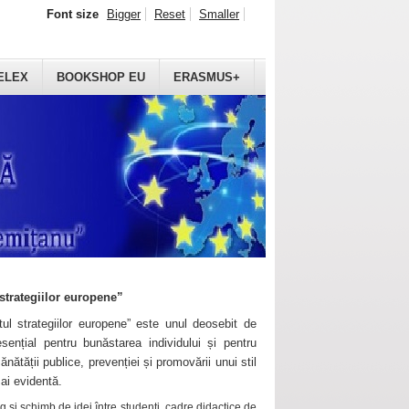
Font size
Bigger
Reset
Smaller
ELEX
BOOKSHOP EU
ERASMUS+
strategiilor europene”
ul strategiilor europene” este unul deosebit de
sențial pentru bunăstarea individului și pentru
ănătății publice, prevenției și promovării unui stil
mai evidentă.
 și schimb de idei între studenți, cadre didactice de