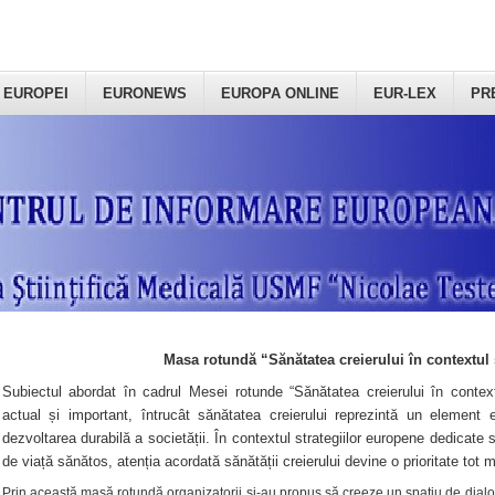
 EUROPEI
EURONEWS
EUROPA ONLINE
EUR-LEX
PR
Masa rotundă “Sănătatea creierului în contextul 
Subiectul abordat în cadrul Mesei rotunde “Sănătatea creierului în context
actual și important, întrucât sănătatea creierului reprezintă un element e
dezvoltarea durabilă a societății. În contextul strategiilor europene dedicate s
de viață sănătos, atenția acordată sănătății creierului devine o prioritate tot 
Prin această masă rotundă organizatorii şi-au propus să creeze un spațiu de dialog