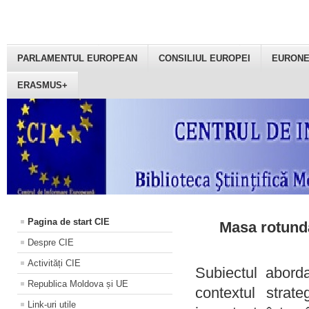
PARLAMENTUL EUROPEAN
CONSILIUL EUROPEI
EURON
ERASMUS+
Pagina de start CIE
Masa rotundă
Despre CIE
Activități CIE
Subiectul aborda
Republica Moldova și UE
contextul strat
Link-uri utile