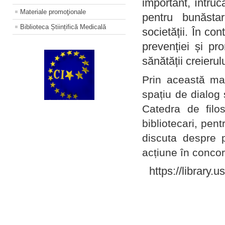
important, întruc
Materiale promoţionale
pentru bunăstar
Biblioteca Științifică Medicală
societății. În con
prevenției și pr
sănătății creierul
Prin această ma
spațiu de dialog 
Catedra de filo
bibliotecari, pent
discuta despre p
acțiune în concord
https://library.