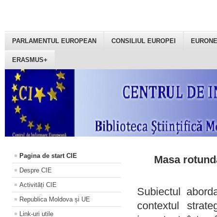
PARLAMENTUL EUROPEAN
CONSILIUL EUROPEI
EURON
ERASMUS+
Pagina de start CIE
Masa rotundă
Despre CIE
Activități CIE
Subiectul aborda
Republica Moldova și UE
contextul strat
Link-uri utile