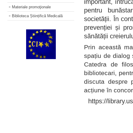
important, întruc
Materiale promoţionale
pentru bunăstar
Biblioteca Științifică Medicală
societății. În con
prevenției și pr
sănătății creierul
Prin această ma
spațiu de dialog 
Catedra de filo
bibliotecari, pent
discuta despre p
acțiune în concord
https://library.