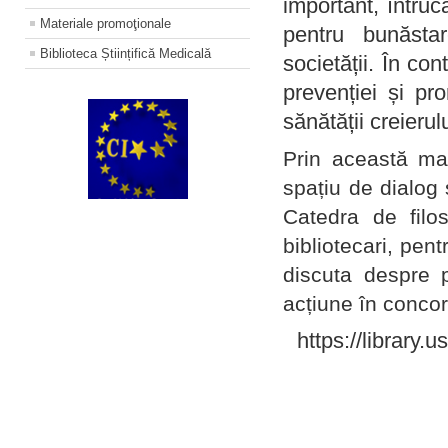
important, întruc
Materiale promoţionale
pentru bunăstar
Biblioteca Științifică Medicală
societății. În con
prevenției și pr
sănătății creierul
Prin această ma
spațiu de dialog 
Catedra de filo
bibliotecari, pent
discuta despre p
acțiune în concord
https://library.