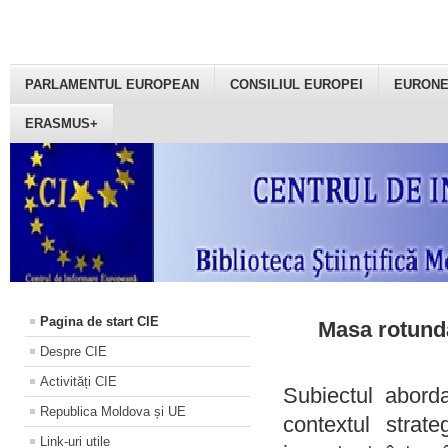
PARLAMENTUL EUROPEAN
CONSILIUL EUROPEI
EURON
ERASMUS+
Pagina de start CIE
Masa rotundă
Despre CIE
Activități CIE
Subiectul aborda
Republica Moldova și UE
contextul strat
Link-uri utile